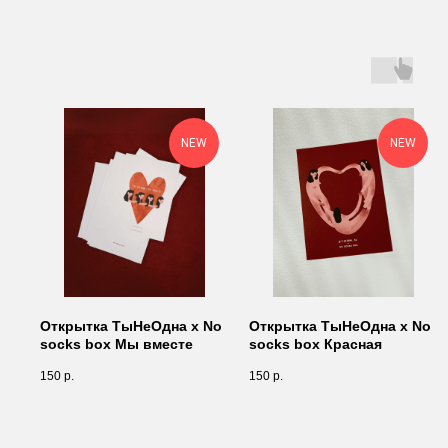
NEW
NEW
Открытка ТыНеОдна х No
Открытка ТыНеОдна х No
socks box Мы вместе
socks box Красная
150
р.
150
р.